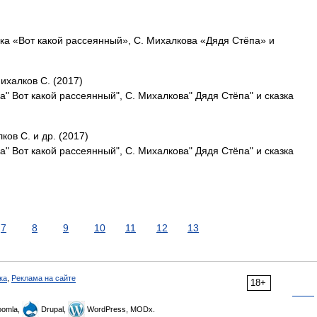
ка «Вот какой рассеянный», С. Михалкова «Дядя Стёпа» и
Михалков С. (2017)
а" Вот какой рассеянный", С. Михалкова" Дядя Стёпа" и сказка
ков С. и др. (2017)
а" Вот какой рассеянный", С. Михалкова" Дядя Стёпа" и сказка
7
8
9
10
11
12
13
ка
,
Реклама на сайте
18+
omla,
Drupal,
WordPress, MODx.