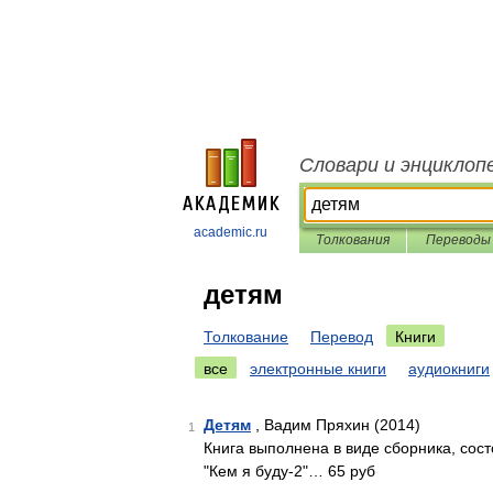
Словари и энциклоп
academic.ru
Толкования
Переводы
детям
Толкование
Перевод
Книги
все
электронные книги
аудиокниги
Детям
, Вадим Пряхин (2014)
1
Книга выполнена в виде сборника, состо
"Кем я буду-2"… 65 руб