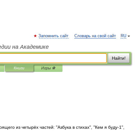
Запомнить сайт
Словарь на свой сайт
RU
едии на Академике
Найти!
Книги
Игры ⚽
ящего из четырёх частей: "Азбука в стихах", "Кем я буду-1",